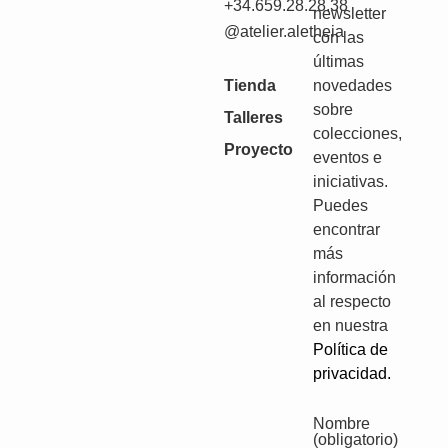
+34.659.28.28.38
newsletter
@atelier.aletheia
con las
últimas
Tienda
novedades
sobre
Talleres
colecciones,
Proyecto
eventos e
iniciativas.
Puedes
encontrar
más
información
al respecto
en nuestra
Política de
privacidad.
Nombre
(obligatorio)