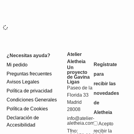
Atelier
¿Necesitas ayuda?
Aletheia
Regístrate
Mi pedido
Un
proyecto
Preguntas frecuentes
para
de Gavina
Avisos Legales
Ligas
recibir las
Paseo de la
Política de privacidad
novedades
Florida 33
Condiciones Generales
Madrid
de
Política de Cookies
28008
Aletheia
Declaración de
info@atelier-
aletheia.com
Acepto
Accesibilidad
Tfno:
recibir la